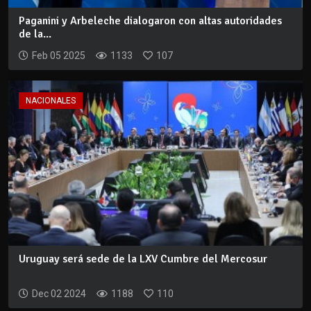
Paganini y Arbeleche dialogaron con altas autoridades
de la...
Feb 05 2025
1133
107
NACIONALES
Uruguay será sede de la LXV Cumbre del Mercosur
Dec 02 2024
1188
110