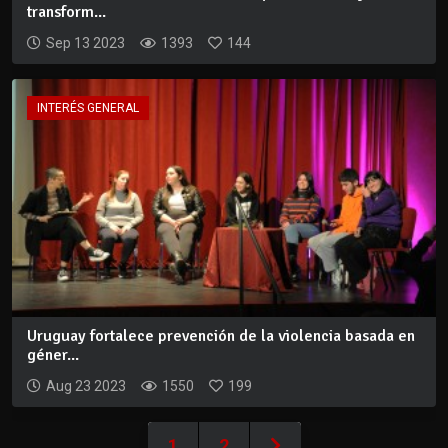
transform...
Sep 13 2023
1393
144
INTERÉS GENERAL
Uruguay fortalece prevención de la violencia basada en
géner...
Aug 23 2023
1550
199
1
2