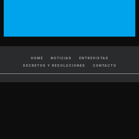
HOME
NOTICIAS
ENTREVISTAS
DECRETOS Y RESOLUCIONES
CONTACTO
CATEGORIAS
Policiales y Judiciales
Tránsito
Política
Locales
Nacionales
Interés General