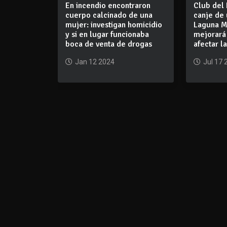
En incendio encontraron
Club del 
cuerpo calcinado de una
canje de
mujer: investigan homicidio
Laguna M
y si en lugar funcionaba
mejorará 
boca de venta de drogas
afectar l
Jan 12 2024
Jul 17 