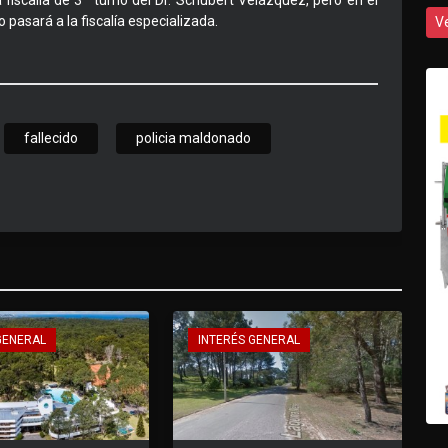
 fiscalía de 3º turno del Dr. Schubert Velázquez, pero en el
 pasará a la fiscalía especializada.
V
fallecido
policia maldonado
GENERAL
INTERÉS GENERAL