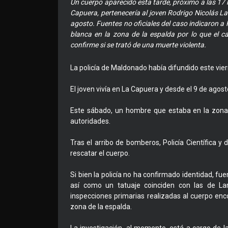
Un cuerpo aparecido esta tarde, próximo a las 17 h
Capuera, pertenecería al joven Rodrigo Nicolás L
agosto. Fuentes no oficiales del caso indicaron 
blanca en la zona de la espalda por lo que el c
confirme si se trató de una muerte violenta.
La policía de Maldonado había difundido este viern
El joven vivía en La Capuera y desde el 9 de agos
Este sábado, un hombre que estaba en la zona c
autoridades.
Tras el arribo de bomberos, Policía Científica 
rescatar el cuerpo.
Si bien la policía no ha confirmado identidad, fu
así como un tatuaje coinciden con las de L
inspecciones primarias realizadas al cuerpo enc
zona de la espalda.