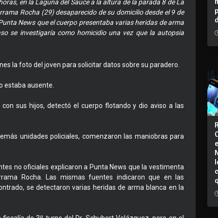
oras, en la Laguna del Sauce a la altura de la parada 8 de La
arrama Rocha (29) desaparecido de su domicilio desde el 9 de
a Punta News que el cuerpo presentaba varias heridas de arma
aso se investigaría como homicidio una vez que la autopsia
es la foto del joven para solicitar datos sobre su paradero.
to estaba ausente.
on sus hijos, detectó el cuerpo flotando y dio aviso a las
y demás unidades policiales, comenzaron las maniobras para
I
entes no oficiales explicaron a Punta News que la vestimenta
arrama Rocha. Las mismas fuentes indicaron que en las
ontrado, se detectaron varias heridas de arma blanca en la