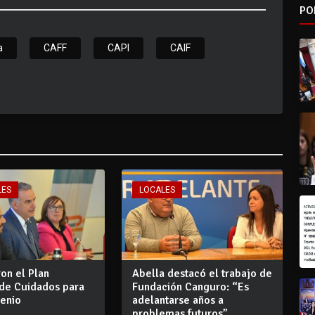
PO
a
CAFF
CAPI
CAIF
LES
LOCALES
on el Plan
Abella destacó el trabajo de
 de Cuidados para
Fundación Canguro: “Es
uenio
adelantarse años a
problemas futuros”