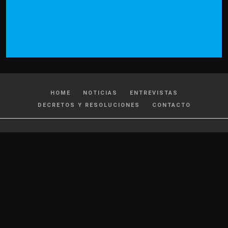
HOME
NOTICIAS
ENTREVISTAS
DECRETOS Y RESOLUCIONES
CONTACTO
CATEGORIAS
Policiales y Judiciales
Tránsito
Política
Locales
Nacionales
Interés General