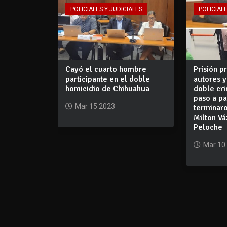
POLICIALES Y JUDICIALES
POLICIALE
Cayó el cuarto hombre
Prisión p
participante en el doble
autores y
homicidio de Chihuahua
doble cr
paso a p
Mar 15 2023
terminar
Milton V
Peloche
Mar 10