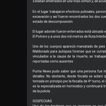
Estaban enterrados en una fosa común y, de acuerd
En el lugar trabajaron efectivos policiales, perso
excavación y así fueron encontrados los dos cu
estado de descomposición.
El lugar adonde fueron enterrados está ubicado 
El Potrero y a unos dos mil metros de Ruta Interb
Uno de los cuerpos apareció maniatado de pies 
Maldonado para autopsia forense que se cumpli
vinculados a la causa de la muerte, se trabajar
reportadas como ausentes.
Punta News pudo saber que una persona fue in
detalles. No obstante, desde fiscalía se aclaró 
tomada en principio por la fiscalía de 4º turno, el
es la especializada en homicidios y continuará 
de la policía.
SOSPECHAS