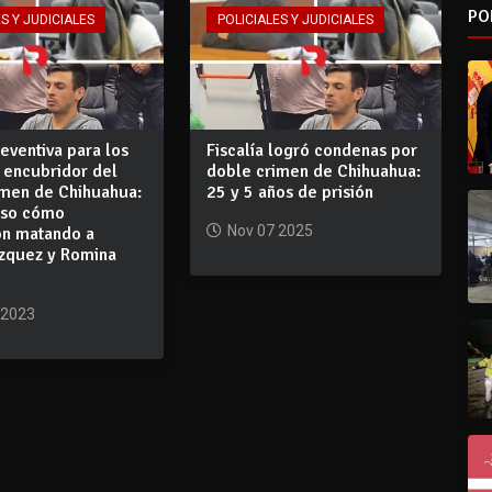
PO
S Y JUDICIALES
POLICIALES Y JUDICIALES
reventiva para los
Fiscalía logró condenas por
 encubridor del
doble crimen de Chihuahua:
imen de Chihuahua:
25 y 5 años de prisión
aso cómo
Nov 07 2025
on matando a
ázquez y Romina
 2023