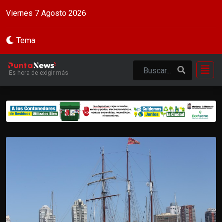
Viernes 7 Agosto 2026
Tema
Es hora de exigir más