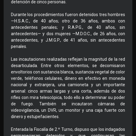
detención de cinco personas.
Durante los procedimientos fueron detenidos tres hombres
—H.S.A.C., de 40 años; otro de 36 años, ambos con
antecedentes penales; y R.A.P.G., de 40 años, sin
antecedentes— y dos mujeres —M.D.O.C., de 26 años, con
antecedentes, y J.M.G.P., de 41 años, sin antecedentes
penales.
Las incautaciones realizadas reflejan la magnitud de la red
desarticulada. Entre otros elementos, se decomisaron
envoltorios con sustancia blanca, sustancia vegetal de color
verde, teléfonos celulares, dinero en efectivo en moneda
nacional y extranjera, una camioneta y un importante
arsenal: cinco armas largas y una corta, además de dos
rifles con mira telescópica, todo ello a determinar su poder
de fuego. También se incautaron cámaras de
videovigilancia, un DVR, un monitor y una caja fuerte con
dinero y estupefacientes.
Enterada la Fiscalía de 2.º Turno, dispuso que los indagados
permanecieran detenidos y que continuaran las