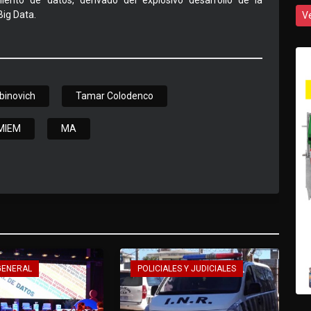
nto de datos, derivado del explosivo desarrollo de la
 Big Data.
V
binovich
Tamar Colodenco
MIEM
MA
GENERAL
POLICIALES Y JUDICIALES