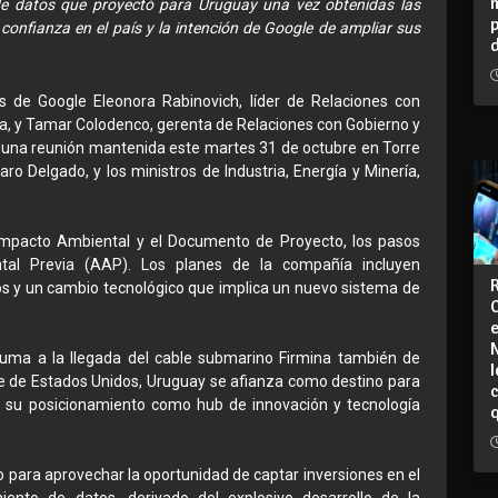
de datos que proyectó para Uruguay una vez obtenidas las
a confianza en el país y la intención de Google de ampliar sus
es de Google Eleonora Rabinovich, líder de Relaciones con
ca, y Tamar Colodenco, gerenta de Relaciones con Gobierno y
en una reunión mantenida este martes 31 de octubre en Torre
aro Delgado, y los ministros de Industria, Energía y Minería,
Impacto Ambiental y el Documento de Proyecto, los pasos
ntal Previa (AAP). Los planes de la compañía incluyen
tos y un cambio tecnológico que implica un nuevo sistema de
uma a la llegada del cable submarino Firmina también de
I
te de Estados Unidos, Uruguay se afianza como destino para
e su posicionamiento como hub de innovación y tecnología
io para aprovechar la oportunidad de captar inversiones en el