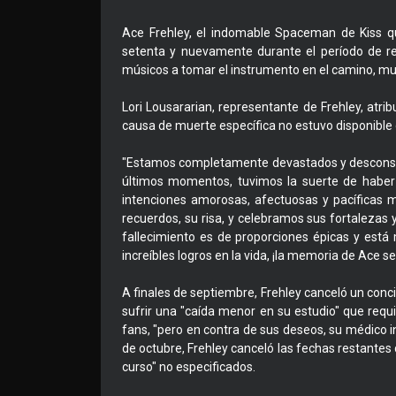
Ace Frehley, el indomable Spaceman de Kiss qu
setenta y nuevamente durante el período de re
músicos a tomar el instrumento en el camino, mur
Lori Lousararian, representante de Frehley, atri
causa de muerte específica no estuvo disponible
"Estamos completamente devastados y desconsola
últimos momentos, tuvimos la suerte de haber 
intenciones amorosas, afectuosas y pacíficas 
recuerdos, su risa, y celebramos sus fortalezas
fallecimiento es de proporciones épicas y está 
increíbles logros en la vida, ¡la memoria de Ace se
A finales de septiembre, Frehley canceló un concie
sufrir una "caída menor en su estudio" que requiri
fans, "pero en contra de sus deseos, su médico i
de octubre, Frehley canceló las fechas restante
curso" no especificados.