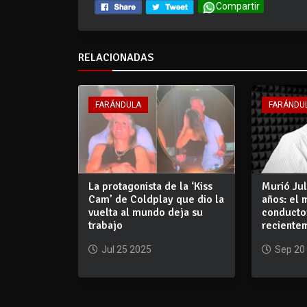
Compartir
RELACIONADAS
FARÁNDULA
FARÁNDU
La protagonista de la ‘Kiss
Murió Jul
Cam’ de Coldplay que dio la
años: el 
vuelta al mundo deja su
conducto
trabajo
recientem
Jul 25 2025
Sep 20