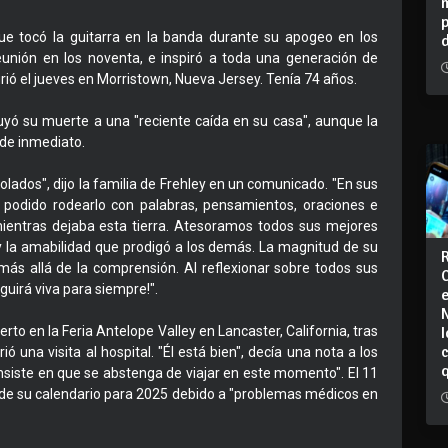
e tocó la guitarra en la banda durante su apogeo en los
unión en los noventa, e inspiró a toda una generación de
ió el jueves en Morristown, Nueva Jersey. Tenía 74 años.
buyó su muerte a una "reciente caída en su casa", aunque la
 de inmediato.
dos", dijo la familia de Frehley en un comunicado. "En sus
podido rodearlo con palabras, pensamientos, oraciones e
mientras dejaba esta tierra. Atesoramos todos sus mejores
 y la amabilidad que prodigó a los demás. La magnitud de su
más allá de la comprensión. Al reflexionar sobre todos sus
guirá viva para siempre!".
I
rto en la Feria Antelope Valley en Lancaster, California, tras
ó una visita al hospital. "Él está bien", decía una nota a los
nsiste en que se abstenga de viajar en este momento". El 11
s de su calendario para 2025 debido a "problemas médicos en