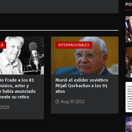
PO
LA
INTERNACIONALES
io Frade a los 81
Murió el exlíder soviético
músico, actor y
Mijaíl Gorbachov a los 91
r había anunciado
años
ente su retiro
Aug 30 2022
 2025