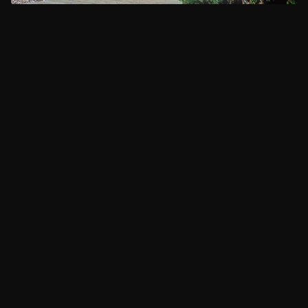
CLIMA
HOME
NOTICIAS
ENTREVISTAS
DECRETOS Y RESOLUCIONES
CONTACTO