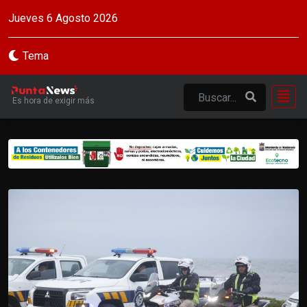
Jueves 6 Agosto 2026
Tema
Es hora de exigir más