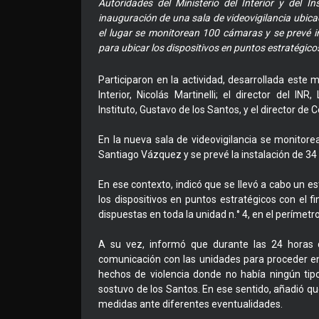
Autoridades del Ministerio del Interior y del In
inauguración de una sala de videovigilancia ubica
el lugar se monitorean 100 cámaras y se prevé in
para ubicar los dispositivos en puntos estratégicos
Participaron en la actividad, desarrollada este m
Interior, Nicolás Martinelli; el director del IN
Instituto, Gustavo de los Santos, y el director de
En la nueva sala de videovigilancia se monitor
Santiago Vázquez y se prevé la instalación de 34
En ese contexto, indicó que se llevó a cabo un es
los dispositivos en puntos estratégicos con el fi
dispuestas en toda la unidad n.° 4, en el perímet
A su vez, informó que durante las 24 horas 
comunicación con las unidades para proceder en
hechos de violencia donde no había ningún tipo d
sostuvo de los Santos. En ese sentido, añadió qu
medidas ante diferentes eventualidades.