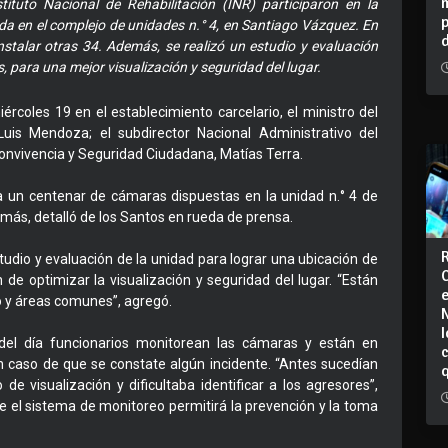
stituto Nacional de Rehabilitación (INR) participaron en la
da en el complejo de unidades n.° 4, en Santiago Vázquez. En
stalar otras 34. Además, se realizó un estudio y evaluación
, para una mejor visualización y seguridad del lugar.
iércoles 19 en el establecimiento carcelario, el ministro del
R, Luis Mendoza; el subdirector Nacional Administrativo del
 Convivencia y Seguridad Ciudadana, Matías Terra.
ea un centenar de cámaras dispuestas en la unidad n.° 4 de
 más, detalló de los Santos en rueda de prensa.
tudio y evaluación de la unidad para lograr una ubicación de
n de optimizar la visualización y seguridad del lugar. “Están
ro y áreas comunes”, agregó.
I
del día funcionarios monitorean las cámaras y están en
 caso de que se constate algún incidente. “Antes sucedían
e visualización y dificultaba identificar a los agresores”,
e el sistema de monitoreo permitirá la prevención y la toma