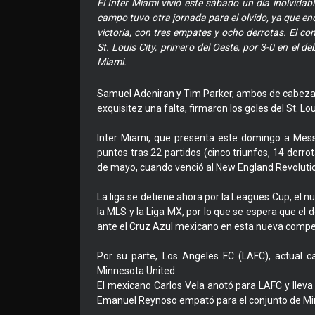
El Inter Miami vivió este sábado un día inolvidabl
campo tuvo otra jornada para el olvido, ya que e
victoria, con tres empates y ocho derrotas. El con
St. Louis City, primero del Oeste, por 3-0 en el 
Miami.
Samuel Adeniran y Tim Parker, ambos de cabeza y 
exquisitez una falta, firmaron los goles del St. Lou
Inter Miami, que presenta este domingo a Mess
puntos tras 22 partidos (cinco triunfos, 14 derr
de mayo, cuando venció al New England Revolutio
La liga se detiene ahora por la Leagues Cup, el n
la MLS y la Liga MX, por lo que se espera que el 
ante el Cruz Azul mexicano en esta nueva compet
Por su parte, Los Angeles FC (LAFC), actual
Minnesota United.
El mexicano Carlos Vela anotó para LAFC y llev
Emanuel Reynoso empató para el conjunto de Min