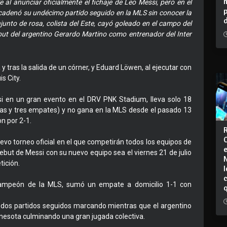
e al anunciar oficialmente el fichaje de Leo Messi, pero en el
ncadenó su undécimo partido seguido en la MLS sin conocer la
junto de rosa, colista del Este, cayó goleado en el campo del
debut del argentino Gerardo Martino como entrenador del Inter
tras la salida de un córner, y Eduard Löwen, al ejecutar con
is City.
i en un gran evento en el DRV PNK Stadium, lleva solo 18
otas y tres empates) y no gana en la MLS desde el pasado 13
n por 2-1.
uevo torneo oficial en el que competirán todos los equipos de
debut de Messi con su nuevo equipo sea el viernes 21 de julio
ición.
I
 campeón de la MLS, sumó un empate a domicilio 1-1 con
a dos partidos seguidos marcando mientras que el argentino
esota culminando una gran jugada colectiva.