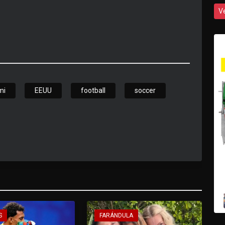
V
mi
EEUU
football
soccer
S
FARÁNDULA