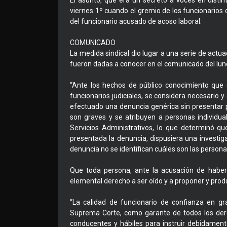
El asunto, que era un secreto a voces en distint
viernes 1º cuando el gremio de los funcionarios 
del funcionario acusado de acoso laboral.
COMUNICADO
La medida sindical dio lugar a una serie de actu
fueron dadas a conocer en el comunicado del lun
“Ante los hechos de público conocimiento que 
funcionarios judiciales, se considera necesario y
efectuado una denuncia genérica sin presentar 
son graves y se atribuyen a personas individu
Servicios Administrativos, lo que determinó q
presentada la denuncia, dispusiera una investig
denuncia no se identifican cuáles son las person
Que toda persona, ante la acusación de haber 
elemental derecho a ser oído y a proponer y prod
“La calidad de funcionario de confianza en gr
Suprema Corte, como garante de todos los dere
conducentes y hábiles para instruir debidament