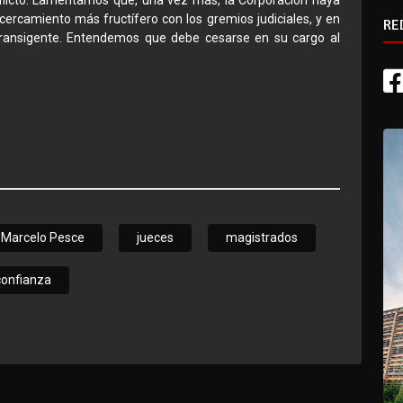
onflicto. Lamentamos que, una vez más, la Corporación haya
ercamiento más fructífero con los gremios judiciales, y en
RE
ntransigente. Entendemos que debe cesarse en su cargo al
.
Marcelo Pesce
jueces
magistrados
confianza