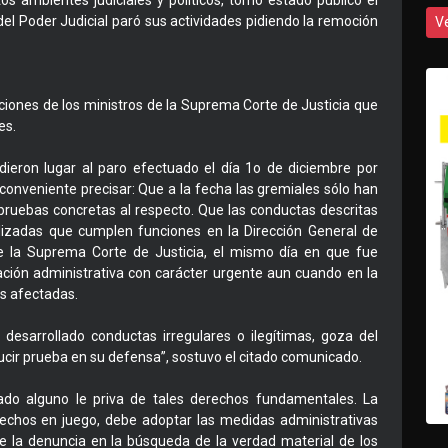
os ambientes judiciales y políticos, tomó estado público el
del Poder Judicial paró sus actividades pidiendo la remoción
V
aciones de los ministros de la Suprema Corte de Justicia que
es.
dieron lugar al paro efectuado el día 1o de diciembre por
 conveniente precisar: Que a la fecha las gremiales sólo han
pruebas concretas al respecto. Que las conductas descritas
alizadas que cumplen funciones en la Dirección General de
ue la Suprema Corte de Justicia, el mismo día en que fue
ación administrativa con carácter urgente aun cuando en la
as afectadas.
desarrollado conductas irregulares o ilegítimas, goza del
ucir prueba en su defensa”, sostuvo el citado comunicado.
ado alguno le priva de tales derechos fundamentales. La
chos en juego, debe adoptar las medidas administrativas
e la denuncia en la búsqueda de la verdad material de los