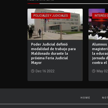
POLICIALES Y JUDICIALES
INTERÉS 
Poder Judicial definió
Alumnos 
modalidad de trabajo para
magisteri
Maldonado durante la
la educac
próxima Feria Judicial
jornada d
Mayor
contra el
Dec 16 2022
May 02
HOME
NO