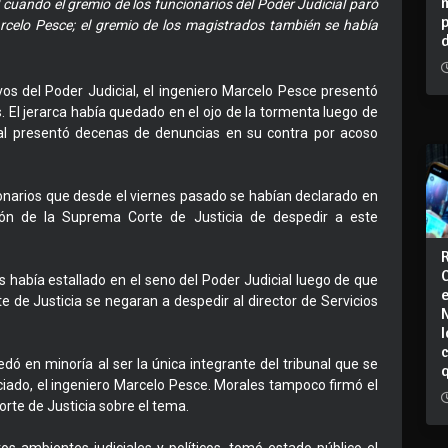
 cuando el gremio de los funcionarios del Poder Judicial paró
arcelo Pesce; el gremio de los magistrados también se había
tivos del Poder Judicial, el ingeniero Marcelo Pesce presentó
s. El jerarca había quedado en el ojo de la tormenta luego de
ial presentó decenas de denuncias en su contra por acoso
ionarios que desde el viernes pasado se habían declarado en
sión de la Suprema Corte de Justicia de despedir a este
s había estallado en el seno del Poder Judicial luego de que
e de Justicia se negaran a despedir al director de Servicios
I
edó en minoría al ser la única integrante del tribunal que se
iado, el ingeniero Marcelo Pesce. Morales tampoco firmó el
rte de Justicia sobre el tema.