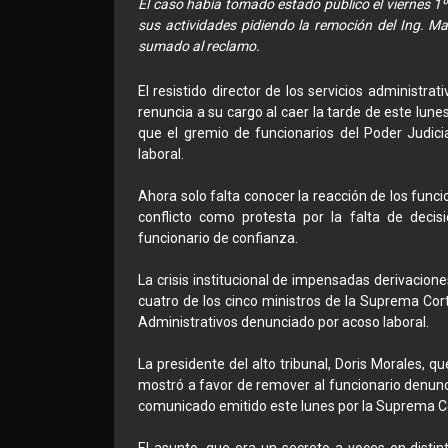
El caso había tomado estado público el viernes 1º
sus actividades pidiendo la remoción del Ing. M
sumado al reclamo.
El resistido director de los servicios administra
renuncia a su cargo al caer la tarde de este lune
que el gremio de funcionarios del Poder Judic
laboral.
Ahora solo falta conocer la reacción de los func
conflicto como protesta por la falta de deci
funcionario de confianza.
La crisis institucional de impensadas derivacione
cuatro de los cinco ministros de la Suprema Cort
Administrativos denunciado por acoso laboral.
La presidente del alto tribunal, Doris Morales, qu
mostró a favor de remover al funcionario denunc
comunicado emitido este lunes por la Suprema Co