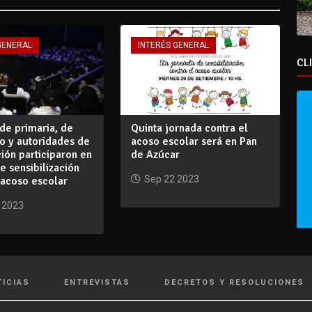
GENERAL
INTERÉS GENERAL
CL
de primaria, de
Quinta jornada contra el
o y autoridades de
acoso escolar será en Pan
ión participaron en
de Azúcar
e sensibilización
Sep 22 2023
 acoso escolar
 2023
TICIAS
ENTREVISTAS
DECRETOS Y RESOLUCIONES