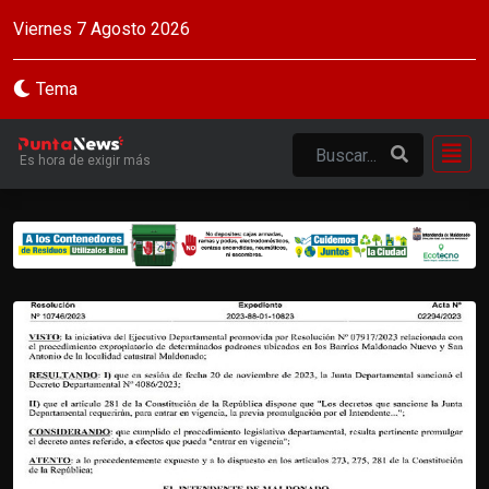
Viernes 7 Agosto 2026
Tema
Es hora de exigir más