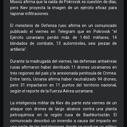
Moscú afirma que la caída de Pokrovsk es cuestión de días,
pero Kiev proyecta la imagen de un ejército eficaz para
taponar infiltraciones.
El ministerio de Defensa ruso afirma en un comunicado
publicado el viernes en Telegram que en Pokrovsk "el
Ejército ucraniano perdió más de 1.460 militares, 14
blindados de combate, 13 automóviles, seis piezas de
artillería".
Durante la madrugada del viernes, las defensas antiaéreas
rusas afirmaron haber derribado 11 drones ucranianos en
tres regiones del país y la anexionada península de Crimea.
Entre tanto, Ucrania afirma haber neutralizado 94 drones,
pero 31 impactaron en 11 puntos del territorio nacional,
según el reporte de la Fuerza Aérea ucraniana.
La inteligencia militar de Kiev dio parte este viernes de un
ataque con drones de largo alcance contra una planta
petroquímica en la región rusa de Bashkortostán. El
comunicado describió un incendio a causa del impacto en
una parte de las instalaciones donde se produce un aditivo