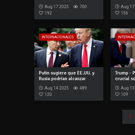
permitir «sólid...
acompaña
Aug 17 2025
700
Aug 17
192
156
INTERNACIONALES
INTERNA
Putin sugiere que EE.UU. y
Trump - 
Rusia podrían alcanzar
crucial s
acuerdo so...
Ucrania...
Aug 14 2025
489
Aug 13
120
109
1