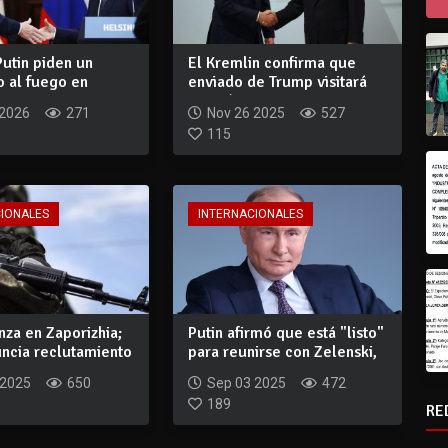
utin piden un
El Kremlin confirma que
o al fuego en
enviado de Trump visitará
Moscú
 2026
271
Nov 26 2025
527
115
CIONALES
INTERNACIONALES
nza en Zaporizhia;
Putin afirmó que está "listo"
uncia reclutamiento
para reunirse con Zelenski,
pe...
 2025
650
Sep 03 2025
472
189
RE