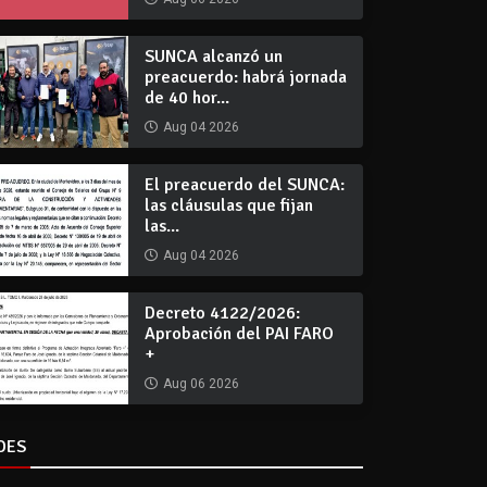
SUNCA alcanzó un
preacuerdo: habrá jornada
de 40 hor...
Aug 04 2026
El preacuerdo del SUNCA:
las cláusulas que fijan
las...
Aug 04 2026
Decreto 4122/2026:
Aprobación del PAI FARO
+
Aug 06 2026
DES