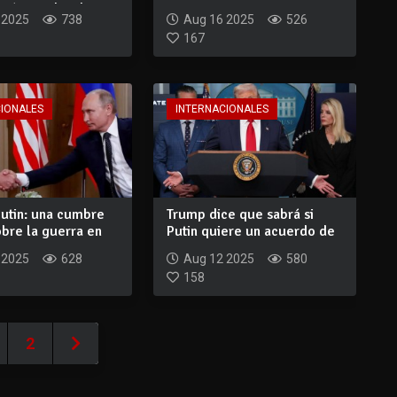
rán a Zelensk...
Putin...
 2025
738
Aug 16 2025
526
167
CIONALES
INTERNACIONALES
Putin: una cumbre
Trump dice que sabrá si
obre la guerra en
Putin quiere un acuerdo de
paz con U...
 2025
628
Aug 12 2025
580
158
2