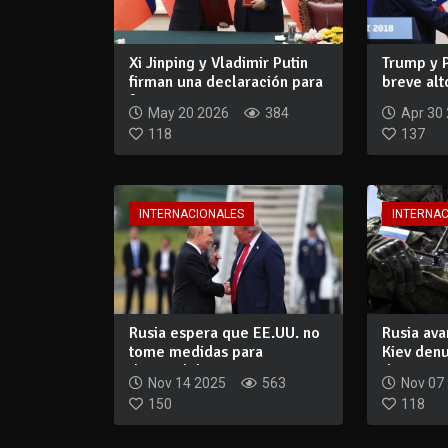
Xi Jinping y Vladimir Putin
Trump y P
firman una declaración para
breve alt
fort...
Ucrania
May 20 2026
384
Apr 30
118
137
INTERNACIONALES
INTERNA
Rusia espera que EE.UU. no
Rusia ava
tome medidas para
Kiev den
desestabilizar...
de a...
Nov 14 2025
563
Nov 07
150
118