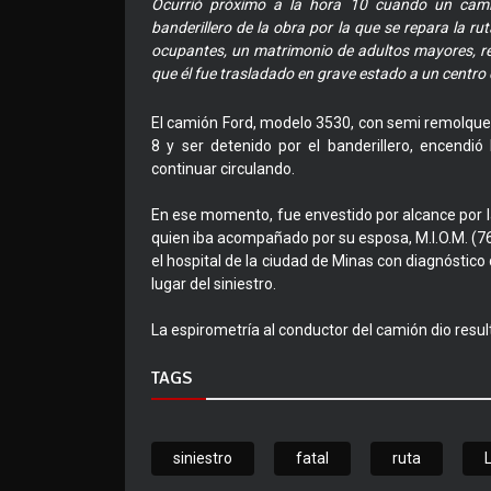
Ocurrió próximo a la hora 10 cuando un cami
banderillero de la obra por la que se repara la 
ocupantes, un matrimonio de adultos mayores, reci
que él fue trasladado en grave estado a un centro 
El camión Ford, modelo 3530, con semi remolque er
8 y ser detenido por el banderillero, encendió
continuar circulando.
En ese momento, fue envestido por alcance por la
quien iba acompañado por su esposa, M.I.O.M. (7
el hospital de la ciudad de Minas con diagnóstico
lugar del siniestro.
La espirometría al conductor del camión dio resulta
TAGS
siniestro
fatal
ruta