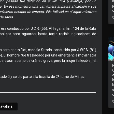
ón pesado fue detenido en el km 124 (Lavalleja) por un
ruta. En ese momento, una camioneta impacta al camión y sus
bieron heridas de entidad. Ella falleció en el lugar mientras
de salud.
a conducido por J.C.R. (55). Al llegar al km. 124 de la Ruta
 balizas para aguardar hasta tanto recibir indicaciones de
 camioneta Fiat, modelo Strada, conducida por J.W.F.A. (81)
6). El hombre fue trasladado por una emergencia móvil hacia
 de traumatismo de cráneo grave, pero la mujer falleció en el
do 0 y se dio parte a la fiscalía de 2º turno de Minas.
I
Lavalleja