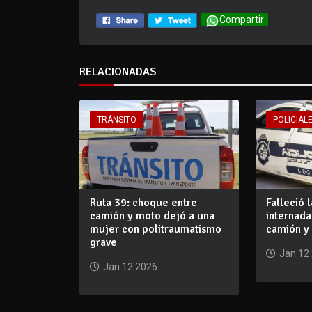
Compartir
RELACIONADAS
TRÁNSITO
POLICIALE
Ruta 39: choque entre
Falleció 
camión y moto dejó a una
internada
mujer con politraumatismo
camión y
grave
Jan 12
Jan 12 2026