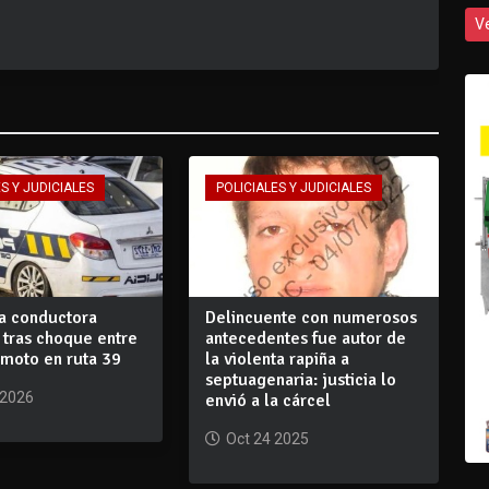
V
S Y JUDICIALES
POLICIALES Y JUDICIALES
la conductora
Delincuente con numerosos
 tras choque entre
antecedentes fue autor de
 moto en ruta 39
la violenta rapiña a
septuagenaria: justicia lo
 2026
envió a la cárcel
Oct 24 2025