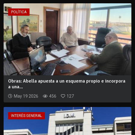
POLÍTICA
Obras: Abella apuesta a un esquema propio e incorpora
a una...
May 19 2026
456
127
INTERÉS GENERAL