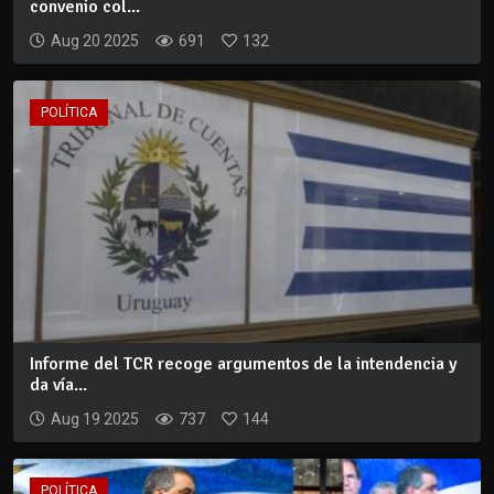
convenio col...
Aug 20 2025
691
132
POLÍTICA
Informe del TCR recoge argumentos de la intendencia y
da vía...
Aug 19 2025
737
144
POLÍTICA