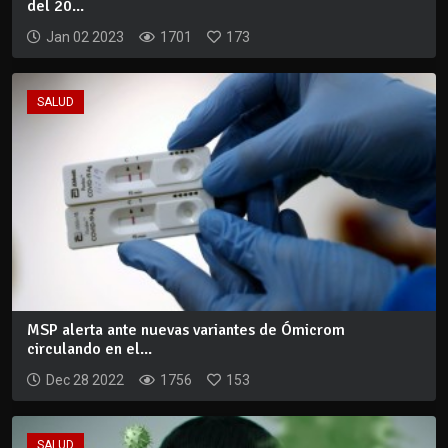
del 20...
Jan 02 2023
1701
173
SALUD
MSP alerta ante nuevas variantes de Ómicrom
circulando en el...
Dec 28 2022
1756
153
SALUD