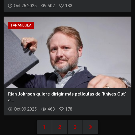
Oct 26 2025
502
183
FARÁNDULA
Rian Johnson quiere dirigir más películas de 'Knives Out'
a...
Oct 09 2025
463
178
1
2
3