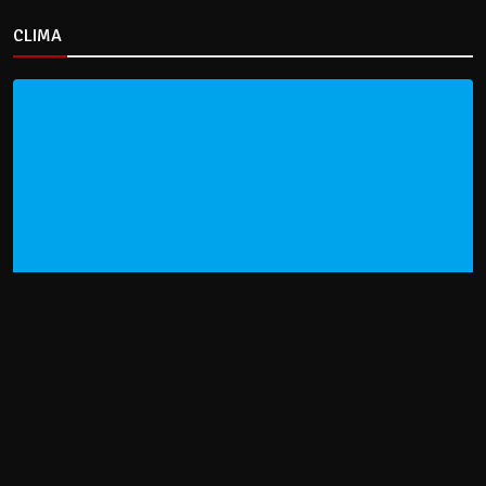
CLIMA
HOME
NOTICIAS
ENTREVISTAS
DECRETOS Y RESOLUCIONES
CONTACTO