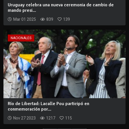
Uruguay celebra una nueva ceremonia de cambio de
mando presi...
Mar 01 2025
839
139
NACIONALES
Río de Libertad: Lacalle Pou participó en
conmemoración por...
Nov 27 2023
1217
115