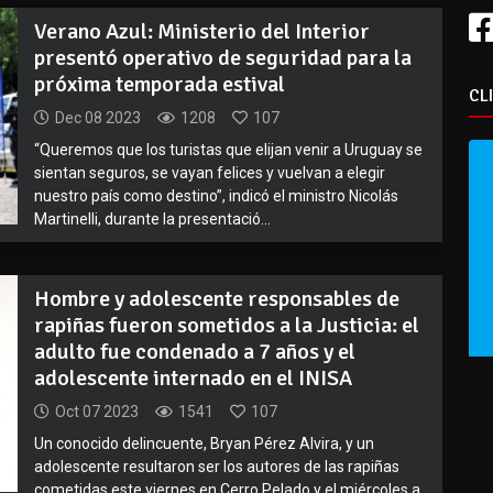
Verano Azul: Ministerio del Interior
presentó operativo de seguridad para la
próxima temporada estival
CL
Dec 08 2023
1208
107
“Queremos que los turistas que elijan venir a Uruguay se
sientan seguros, se vayan felices y vuelvan a elegir
nuestro país como destino”, indicó el ministro Nicolás
Martinelli, durante la presentació...
Hombre y adolescente responsables de
rapiñas fueron sometidos a la Justicia: el
adulto fue condenado a 7 años y el
adolescente internado en el INISA
Oct 07 2023
1541
107
Un conocido delincuente, Bryan Pérez Alvira, y un
adolescente resultaron ser los autores de las rapiñas
cometidas este viernes en Cerro Pelado y el miércoles a