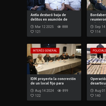
Antía destacó baja de
Bordaber
delitos en asunción de
reunieron
Trezza y homena...
Policía d.
Mar 12 2025
888
Sep 14
121
114
INTERÉS GENERAL
POLICIALE
IDM proyecta la concreción
Operación
de un local fijo para
desarticu
personas en...
narcotráfi
Aug 14 2024
899
Aug 01
122
140