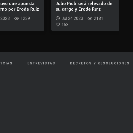
tuvo que apuesta
Julio Pioli será relevado de
rno por Erode Ruiz
su cargo y Erode Ruiz
asumirá l...
 2023
1239
Jul 24 2023
2181
153
TICIAS
ENTREVISTAS
DECRETOS Y RESOLUCIONES