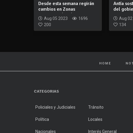
Desde esta semana regirán
Antía sos
cambios en Zonas
del gobie
Operacionales de...
es ace...
Aug 05 2023
1696
Aug 02
200
134
HOME
NO
CATEGORIAS
Policiales y Judiciales
Tránsito
Política
Locales
Nacionales
Interés General