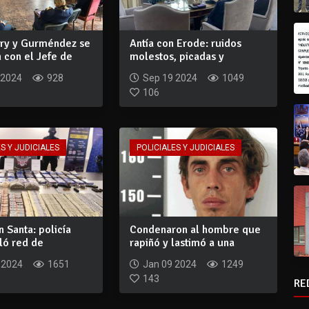
ry y Gurméndez se
Antía con Erode: ruidos
 con el Jefe de
molestos, picadas y
..
operativos conju...
 2024
928
Sep 19 2024
1049
106
S Y JUDICIALES
POLICIALES Y JUDICIALES
 Santa: policía
Condenaron al hombre que
ló red de
rapiñó y lastimó a una
co en...
septuagenari...
 2024
1651
Jan 09 2024
1249
143
RE