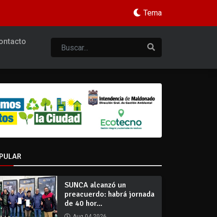
Tema
ontacto
PULAR
SUNCA alcanzó un
preacuerdo: habrá jornada
de 40 hor...
Aug 04 2026