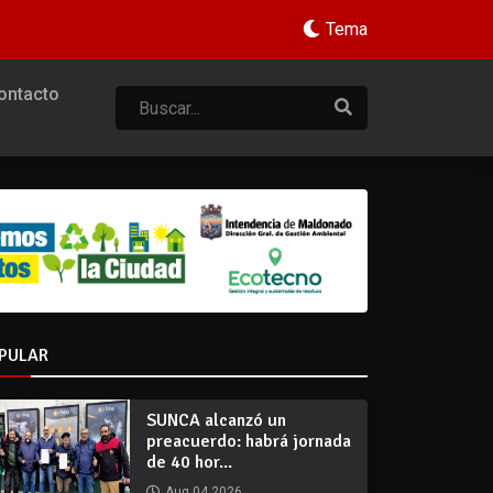
Tema
ontacto
PULAR
SUNCA alcanzó un
preacuerdo: habrá jornada
de 40 hor...
Aug 04 2026