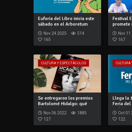
Euforia del Libro inicia este
Festival 
sábado en el Arboretum
promete 
Lussich...
diversa, a
Nov 24 2025
514
Nov 11
165
167
CULTURA Y ESPECTÁCULOS
CULTURA 
Se entregaron los premios
Llega la 
Bartolomé Hidalgo: qué
Feria del
libros gana...
Maldona
Nov 06 2022
1885
Oct 01
127
122