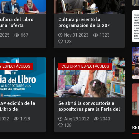
Euforia del Libro
Cultura presentó la
una "oferta
programación de la 20º
bar...
edición de la Fer...
 2025
667
Nov 01 2023
1323
123
Y ESPECTÁCULOS
CULTURA Y ESPECTÁCULOS
19º edición de la
Se abrió la convocatoria a
 Libro de
expositores para la Feria del
do
Lib...
 2022
1728
Aug 29 2022
2040
128
RE