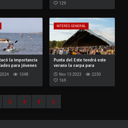
129
INTERÉS GENERAL
tacó la importancia
Punta del Este tendrá este
dades para jóvenes
verano la carpa para
espectáculos...
 2024
1048
Nov 13 2023
2230
169
3
4
5