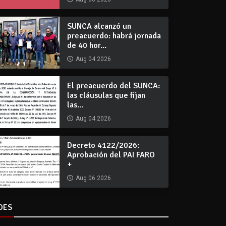
SUNCA alcanzó un
preacuerdo: habrá jornada
de 40 hor...
Aug 04 2026
El preacuerdo del SUNCA:
las cláusulas que fijan
las...
Aug 04 2026
Decreto 4122/2026:
Aprobación del PAI FARO
+
Aug 06 2026
DES