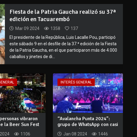
Fiesta de la Patria Gaucha realizó su 37ª
edición en Tacuarembó
Mar 09 2024
1358
137
El presidente de la República, Luis Lacalle Pou, participó
este sábado 9 en el desfile de la 37.ª edición de la Fiesta
de la Patria Gaucha, en el que participaron más de 4.000
caballos y jinetes de di...
GENERAL
INTERÉS GENERAL
personas vibraron
“Avalancha Punta 2024”:
de la Beer Sun Fest
grupo de WhatsApp con casi
400 miemb...
 2024
1106
Jan 08 2024
1446