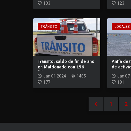
133
123
TRÁNSITO
LOCALES
Tránsito: saldo de fin de año
Antía des
en Maldonado con 156
de activi
faltas,...
que...
Jan 01 2024
1485
Jan 07
177
181
1
2