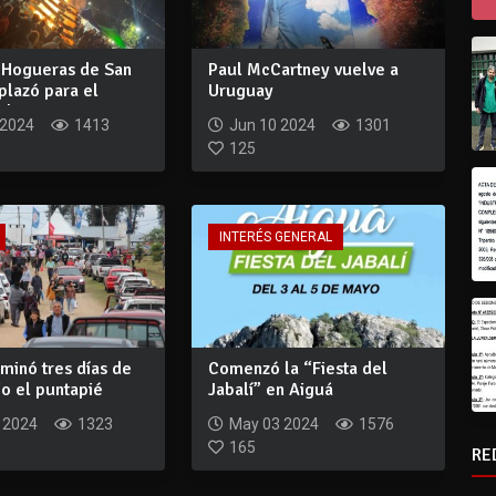
e Hogueras de San
Paul McCartney vuelve a
plazó para el
Uruguay
de...
 2024
1413
Jun 10 2024
1301
125
INTERÉS GENERAL
minó tres días de
Comenzó la “Fiesta del
dio el puntapié
Jabalí” en Aiguá
 2024
1323
May 03 2024
1576
165
RE