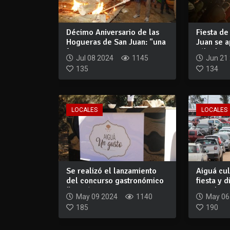
Décimo Aniversario de las
Fiesta d
Hogueras de San Juan: "una
Juan se a
fiesta...
sábado 6 
Jul 08 2024
1145
Jun 21
135
134
LOCALES
LOCALES
Se realizó el lanzamiento
Aiguá cul
del concurso gastronómico
fiesta y 
“Aiguá u...
inicial...
May 09 2024
1140
May 06
185
190