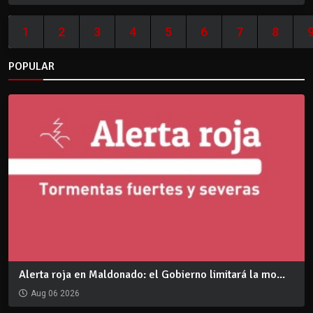
1
2
3
4
5
6
7
8
POPULAR
Alerta roja en Maldonado: el Gobierno limitará la mo...
Aug 06 2026