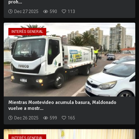
proh...
Dec 27 2025
590
113
INTERÉS GENERAL
Mientras Montevideo acumula basura, Maldonado
vuelve a mostr...
Dec 26 2025
599
165
INTERÉS GENERAL