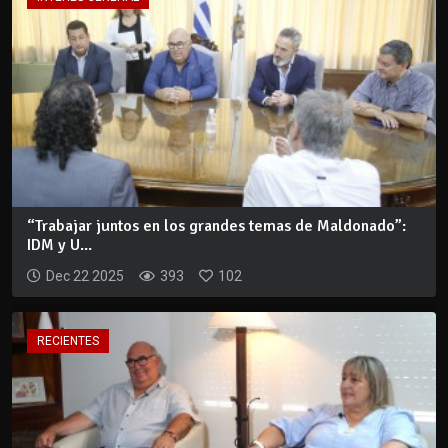
“Trabajar juntos en los grandes temas de Maldonado”:
IDM y U...
Dec 22 2025
393
102
RECIENTES