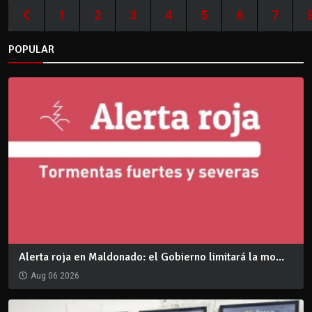
1
2
3
4
5
6
7
POPULAR
Alerta roja en Maldonado: el Gobierno limitará la mo...
Aug 06 2026