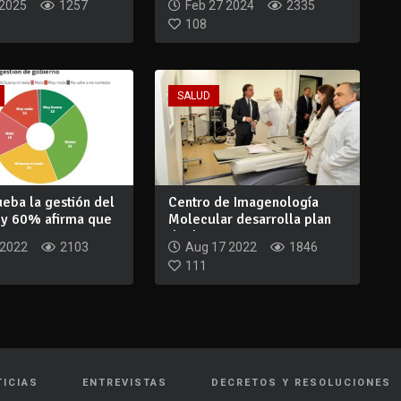
 2025
1257
Feb 27 2024
2335
108
SALUD
eba la gestión del
Centro de Imagenología
 y 60% afirma que
Molecular desarrolla plan
de descentr...
 2022
2103
Aug 17 2022
1846
111
TICIAS
ENTREVISTAS
DECRETOS Y RESOLUCIONES