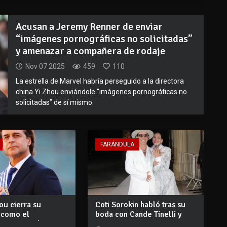
Acusan a Jeremy Renner de enviar
“imágenes pornográficas no solicitadas”
y amenazar a compañera de rodaje
Nov 07 2025
459
110
La estrella de Marvel habría perseguido a la directora
china Yi Zhou enviándole “imágenes pornográficas no
solicitadas” de sí mismo.
FARÁNDULA
ou cierra su
Coti Sorokin habló tras su
 como el
boda con Cande Tinelli y
e mejor valo...
comparti...