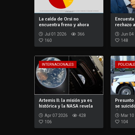
La caída de Orsi no
Encuesta
encuentra freno y ahora
rechazo a
Factum registró...
48% y dup
Jul 01 2026
366
Jun 04
160
148
INTERNACIONALES
POLICIALE
Artemis II: la misión ya es
Presunto 
histórica y la NASA revela
se suicid
imáge...
detener..
Apr 07 2026
428
Mar 10
106
104