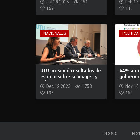
Jul 28 2025
951
Feb 17
169
145
NACIONALES
POLÍTICA
UTU presentó resultados de
44% apru
estudio sobre su imagen y
gobierno
rol en...
caso As...
Dec 12 2023
1753
Nov 16
196
163
HOME
NO