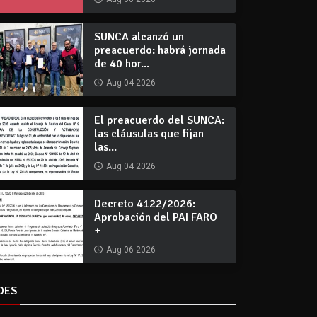
SUNCA alcanzó un
preacuerdo: habrá jornada
de 40 hor...
Aug 04 2026
El preacuerdo del SUNCA:
las cláusulas que fijan
las...
Aug 04 2026
Decreto 4122/2026:
Aprobación del PAI FARO
+
Aug 06 2026
DES