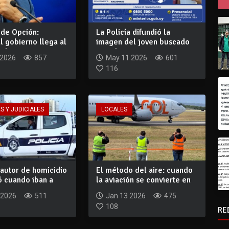
 de Opción:
La Policía difundió la
l gobierno llega al
imagen del joven buscado
li...
por el crime...
 2026
857
May 11 2026
601
116
S Y JUDICIALES
LOCALES
autor de homicidio
El método del aire: cuando
ó cuando iban a
la aviación se convierte en
.
image...
 2026
511
Jan 13 2026
475
108
RE