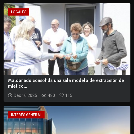
LOCALES
Maldonado consolida una sala modelo de extracción de
miel co...
Dec 16 2025
480
115
INTERÉS GENERAL