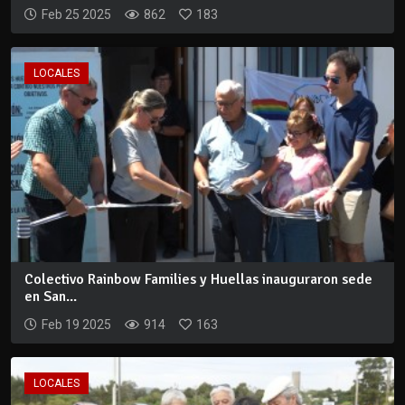
Feb 25 2025
862
183
LOCALES
Colectivo Rainbow Families y Huellas inauguraron sede
en San...
Feb 19 2025
914
163
LOCALES