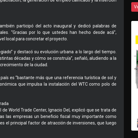
capacitación, la generación de empleo calificado y la inserción
V
también participó del acto inaugural y dedicó palabras de
ales. “Gracias por lo que ustedes han hecho desde acá”,
vel local para concretar el proyecto.
egiado” y destacó su evolución urbana a lo largo del tiempo.
istintas décadas y cómo se construía”, señaló, aludiendo a la
 crecimiento de la ciudad.
 país es “bastante más que una referencia turística de sol y
 económica que impulsa la instalación del WTC como polo de
trada
 de World Trade Center, Ignacio Del, explicó que se trata de
das las empresas un beneficio fiscal muy importante como
es el principal factor de atracción de inversiones, que luego