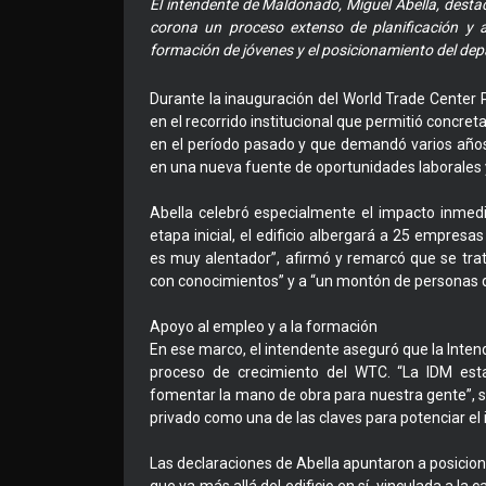
El intendente de Maldonado, Miguel Abella, desta
corona un proceso extenso de planificación y 
formación de jóvenes y el posicionamiento del de
Durante la inauguración del World Trade Center P
en el recorrido institucional que permitió concret
en el período pasado y que demandó varios años 
en una nueva fuente de oportunidades laborales 
Abella celebró especialmente el impacto inmedi
etapa inicial, el edificio albergará a 25 empres
es muy alentador”, afirmó y remarcó que se trat
con conocimientos” y a “un montón de personas 
Apoyo al empleo y a la formación
En ese marco, el intendente aseguró que la Inte
proceso de crecimiento del WTC. “La IDM esta
fomentar la mano de obra para nuestra gente”, sost
privado como una de las claves para potenciar e
Las declaraciones de Abella apuntaron a posicio