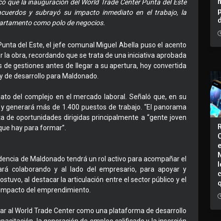
có que la inauguración del World Trade Center Punta del Este
acuerdos y subrayó su impacto inmediato en el trabajo, la
partamento como polo de negocios.
unta del Este, el jefe comunal Miguel Abella puso el acento
ar la obra, recordando que se trata de una iniciativa aprobada
de gestiones antes de llegar a su apertura, hoy convertida
y de desarrollo para Maldonado.
ato del complejo en el mercado laboral. Señaló que, en su
as y generará más de 1.400 puestos de trabajo. “El panorama
a de oportunidades dirigidas principalmente a “gente joven
que hay para formar”.
ndencia de Maldonado tendrá un rol activo para acompañar el
I
rá colaborando y al lado del empresario, para apoyar y
uvo, al destacar la articulación entre el sector público y el
l impacto del emprendimiento.
nar al World Trade Center como una plataforma de desarrollo