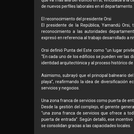
que va más allá del edificio en sí, vinculada a la 
de nuevos perfiles laborales en el departamento.
El reconocimiento del presidente Orsi
El presidente de la República, Yamandú Orsi, 
reconocimiento a las autoridades departament
expresó en referencia al trabajo desarrollado a ni
Orsi definió Punta del Este como “un lugar privil
“En cada uno de los edificios se pueden ver las d
identidad arquitectónica y al proceso histórico de
Asimismo, subrayó que el principal balneario del
playa”, reafirmando la idea de diversificación
servicios y negocios.
Una zona franca de servicios como puerta de en
Desde la gestión del complejo, el gerente general
“una zona franca de servicios que ofrece a to
puerta de entrada”. Según detalló, ese incentivo 
se consolidan gracias a las capacidades locales.