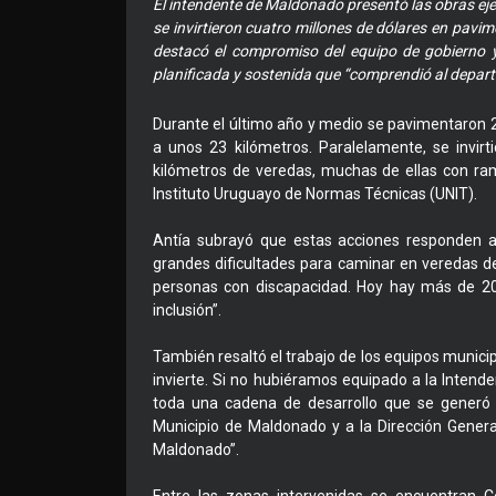
El intendente de Maldonado presentó las obras eje
se invirtieron cuatro millones de dólares en pavim
destacó el compromiso del equipo de gobierno y
planificada y sostenida que “comprendió al depar
Durante el último año y medio se pavimentaron 23
a unos 23 kilómetros. Paralelamente, se invir
kilómetros de veredas, muchas de ellas con ra
Instituto Uruguayo de Normas Técnicas (UNIT).
Antía subrayó que estas acciones responden a 
grandes dificultades para caminar en veredas de
personas con discapacidad. Hoy hay más de 2
inclusión”.
También resaltó el trabajo de los equipos municip
invierte. Si no hubiéramos equipado a la Intend
toda una cadena de desarrollo que se generó a 
Municipio de Maldonado y a la Dirección Gener
Maldonado”.