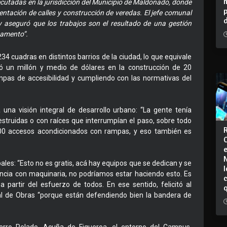
cutadas en la jurisdicción del Municipio de Maldonado, donde
entación de calles y construcción de veredas. El jefe comunal
 aseguró que los trabajos son el resultado de una gestión
tamento”.
4 cuadras en distintos barrios de la ciudad, lo que equivale
tió un millón y medio de dólares en la construcción de 20
mpas de accesibilidad y cumpliendo con las normativas del
una visión integral de desarrollo urbano: “La gente tenía
struidas o con raíces que interrumpían el paso, sobre todo
00 accesos acondicionados con rampas, y eso también es
ales: “Esto no es gratis, acá hay equipos que se dedican y se
I
encia con maquinaria, no podríamos estar haciendo esto. Es
partir del esfuerzo de todos. En ese sentido, felicitó al
al de Obras “porque están defendiendo bien la bandera de