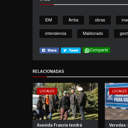
IDM
Antia
obras
ina
intendencia
Maldonado
gest
Compartir
RELACIONADAS
LOCALES
LOCALES
Avenida Francia tendrá
Veredas: