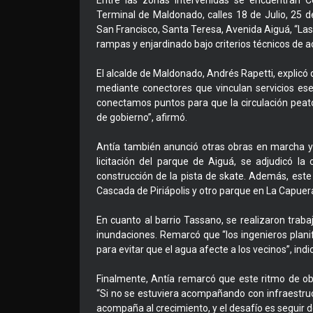
Entre las zonas intervenidas se encuentran C
Terminal de Maldonado, calles 18 de Julio, 25 d
San Francisco, Santa Teresa, Avenida Aiguá, “Las
rampas y enjardinado bajo criterios técnicos de a
El alcalde de Maldonado, Andrés Rapetti, explicó
mediante conectores que vinculan servicios ese
conectamos puntos para que la circulación peaton
de gobierno”, afirmó.
Antía también anunció otras obras en marcha y a
licitación del parque de Aiguá, se adjudicó la
construcción de la pista de skate. Además, este
Cascada de Piriápolis y otro parque en La Capuera
En cuanto al barrio Tassano, se realizaron trab
inundaciones. Remarcó que “los ingenieros plani
para evitar que el agua afecte a los vecinos”, indi
Finalmente, Antía remarcó que este ritmo de o
“Si no se estuviera acompañando con infraestru
acompaña al crecimiento, y el desafío es seguir 