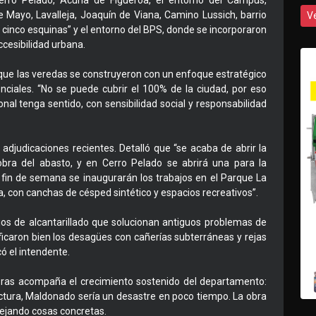
erro Pelado, Acuña de Figueroa, el entorno del Campus,
e Mayo, Lavalleja, Joaquín de Viana, Camino Lussich, barrio
V
 cinco esquinas” y el entorno del BPS, donde se incorporaron
ccesibilidad urbana.
 que las veredas se construyeron con un enfoque estratégico
nciales. “No se puede cubrir el 100% de la ciudad, por eso
al tenga sentido, con sensibilidad social y responsabilidad
djudicaciones recientes. Detalló que “se acaba de abrir la
 obra del abasto, y en Cerro Pelado se abrirá una para la
 fin de semana se inaugurarán los trabajos en el Parque La
, con canchas de césped sintético y espacios recreativos”.
ajos de alcantarillado que solucionan antiguos problemas de
ficaron bien los desagües con cañerías subterráneas y rejas
có el intendente.
bras acompaña el crecimiento sostenido del departamento:
ctura, Maldonado sería un desastre en poco tiempo. La obra
dejando cosas concretas.