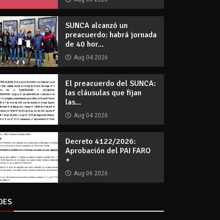
SUNCA alcanzó un
preacuerdo: habrá jornada
de 40 hor...
Aug 04 2026
El preacuerdo del SUNCA:
las cláusulas que fijan
las...
Aug 04 2026
Decreto 4122/2026:
Aprobación del PAI FARO
+
Aug 06 2026
DES