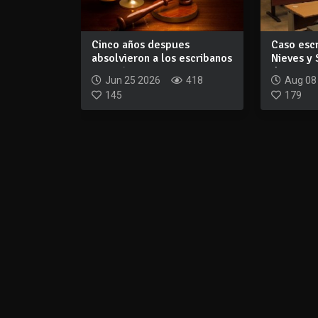
Cinco años despues
Caso esc
absolvieron a los escribanos
Nieves y
De León, Nie...
de acusad
Jun 25 2026
418
Aug 08
145
179