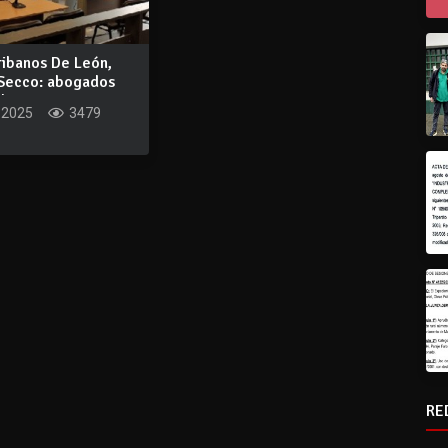
ribanos De León,
 Secco: abogados
o...
 2025
3479
RE