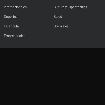
Internacionales
Cultura y Espectáculos
Deportes
Salud
Farándula
Gremiales
Empresariales
Copyright © 2022 PuntaNews.com.uy - All Rights Reserved.