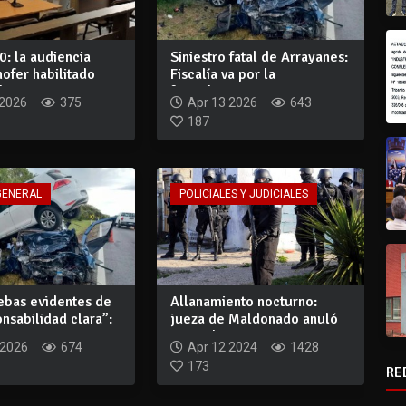
: la audiencia
Siniestro fatal de Arrayanes:
hofer habilitado
Fiscalía va por la
u...
formalizaci...
 2026
375
Apr 13 2026
643
187
GENERAL
POLICIALES Y JUDICIALES
ebas evidentes de
Allanamiento nocturno:
nsabilidad clara”:
jueza de Maldonado anuló
procedimient...
 2026
674
Apr 12 2024
1428
173
RE