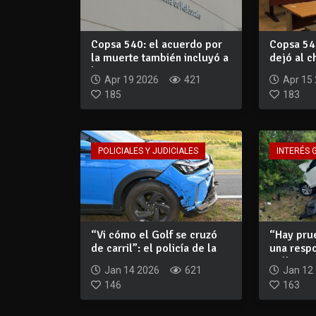
Copsa 540: el acuerdo por
Copsa 540
la muerte también incluyó a
dejó al c
la emp...
para cond
Apr 19 2026
421
Apr 15
185
183
POLICIALES Y JUDICIALES
INTERÉS 
“Vi cómo el Golf se cruzó
“Hay pru
de carril”: el policía de la
una respo
Nivus...
Balbi...
Jan 14 2026
621
Jan 12
146
163