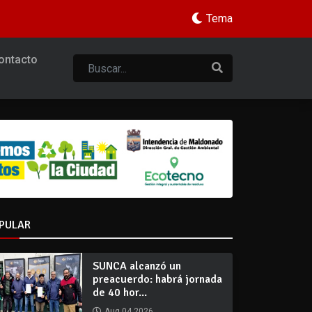
Tema
ontacto
PULAR
SUNCA alcanzó un
preacuerdo: habrá jornada
de 40 hor...
Aug 04 2026