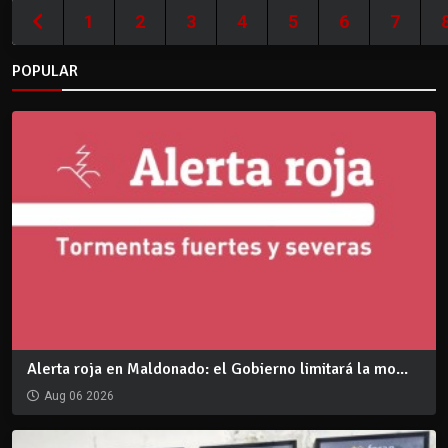
1
2
3
4
5
6
7
POPULAR
Alerta roja en Maldonado: el Gobierno limitará la mo...
Aug 06 2026