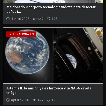
Maldonado incorporó tecnología inédita para detectar
daños i...
Jun 10 2026
642
146
INTERNACIONALES
Artemis II: la misión ya es histórica y la NASA revela
imáge...
Apr 07 2026
427
111