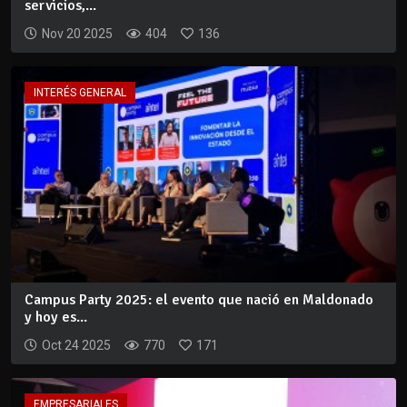
servicios,...
Nov 20 2025
404
136
INTERÉS GENERAL
Campus Party 2025: el evento que nació en Maldonado
y hoy es...
Oct 24 2025
770
171
EMPRESARIALES