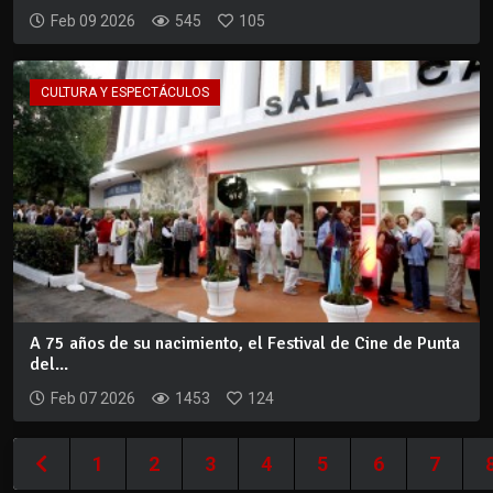
Feb 09 2026
545
105
CULTURA Y ESPECTÁCULOS
A 75 años de su nacimiento, el Festival de Cine de Punta
del...
Feb 07 2026
1453
124
1
2
3
4
5
6
7