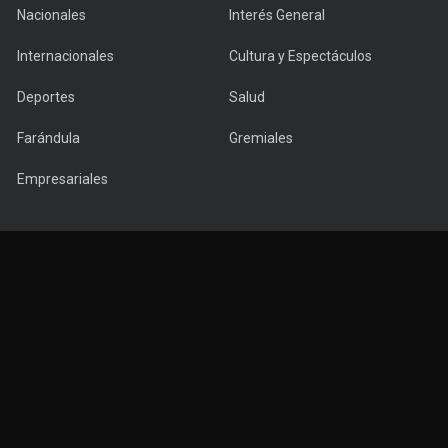
Nacionales
Interés General
Internacionales
Cultura y Espectáculos
Deportes
Salud
Farándula
Gremiales
Empresariales
Copyright © 2022 PuntaNews.com.uy - All Rights Reserved.