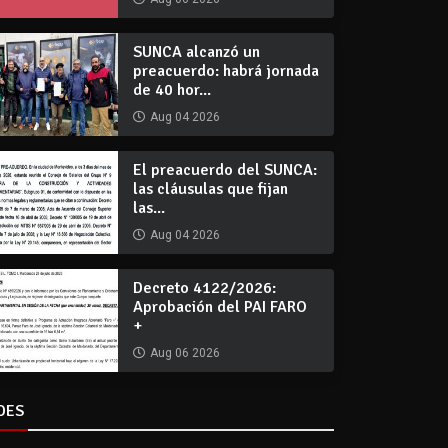
SUNCA alcanzó un
preacuerdo: habrá jornada
de 40 hor...
Aug 04 2026
El preacuerdo del SUNCA:
las cláusulas que fijan
las...
Aug 04 2026
Decreto 4122/2026:
Aprobación del PAI FARO
+
Aug 06 2026
DES