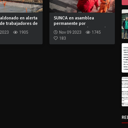
ldonado en alerta
SUNCA en asamblea
 de trabajadores de
permanente por
incumplimiento de pago de
 2023
1905
Nov 09 2023
1745
v...
183
RE