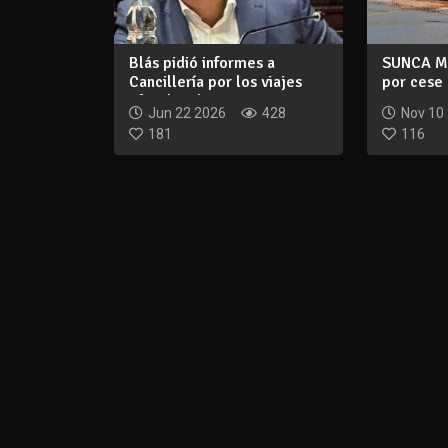
Blás pidió informes a
SUNCA Ma
Cancillería por los viajes
por cese
oficiales d...
empres...
Jun 22 2026
428
Nov 10
181
116