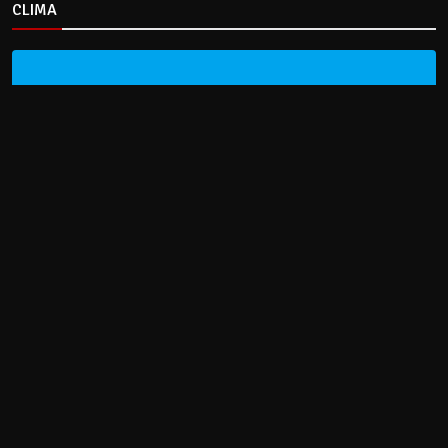
CLIMA
HOME
NOTICIAS
ENTREVISTAS
DECRETOS Y RESOLUCIONES
CONTACTO
CATEGORIAS