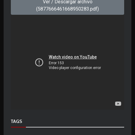
Ver / Descargar archivo
(5877666461668950283.pdf)
TAGS