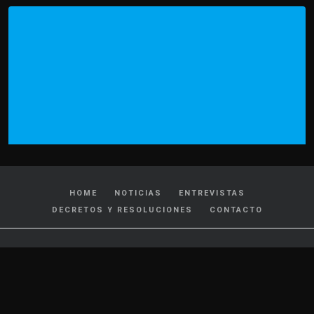
HOME
NOTICIAS
ENTREVISTAS
DECRETOS Y RESOLUCIONES
CONTACTO
CATEGORIAS
Policiales y Judiciales
Tránsito