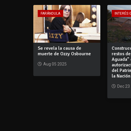
FARÁNDULA
INTERÉS 
Se revela la causa de
Construcc
muerte de Ozzy Osbourne
restos de
Aguada” 
Aug 05 2025
autorizac
del Patri
la Nación
Dec 23