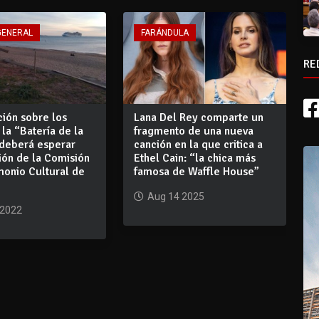
GENERAL
FARÁNDULA
RE
ión sobre los
Lana Del Rey comparte un
 la “Batería de la
fragmento de una nueva
deberá esperar
canción en la que critica a
ión de la Comisión
Ethel Cain: “la chica más
monio Cultural de
famosa de Waffle House”
Aug 14 2025
 2022