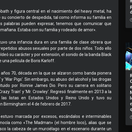
bath y figura central en el nacimiento del heavy metal, ha
 su concierto de despedida, tal como informa su familia en
as palabras pueden expresar, tenemos que comunicar que
 mañana. Estaba con su familia y rodeado de amor».
uvo una infancia dura en una familia de clase obrera que
epetidos abusos sexuales por parte de dos niños. Todo ello
ldeó su carácter y por extensión, el sonido de la banda Black
na película de Boris Karloff.
s años 70, década en la que se alzaron como banda pionera
 y 'War Pigs'. Sin embargo, su abuso del alcohol y las drogas
tuido por Ronnie James Dio. Pero su carrera en solitario
azy Train' y 'Mr. Crowley'. Regresó finalmente en 2013 a la
I
las listas en Estados Unidos y Reino Unido y tuvo su
en Birmingham el 4 de febrero de 2017.
da estuvo marcada por excesos, escándalos e interminables
onocía como «The Madman» (el hombre loco), alias que se
isco la cabeza de un murciélago en el escenario durante un