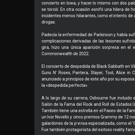
concierto en Iowa, y hacer lo mismo con dos pa
se torció. En otra ocasión esnifó una hilera de 
incidentes menos hilarantes, como el intento de
drogas.
Padecía la enfermedad de Parkinson y había sufr
complicaciones derivadas de las lesiones sufrid
gira, hizo una única aparición sorpresa en el
Commonwealth de 2022.
El concierto de despedida de Black Sabbath en Vil
Guns N' Roses, Pantera, Slayer, Tool, Alice i
anunciado a principios de este año por su esposa 
la «despedida perfecta».
A lo largo de su carrera, Osbourne fue incluido 
Salón de la Fama del Rock and Roll de Estados U
También tiene una estrella en el Paseo de la Fa
un Ivor Novello y cinco premios Grammy de 12 nom
galardones de la prensa especializada, como el 'Go
Fue también protagonista del exitoso reality fami