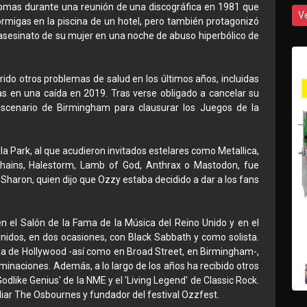
lomas durante una reunión de una discográfica en 1981 que
V
hormigas en la piscina de un hotel, pero también protagonizó
 asesinato de su mujer en una noche de abuso hiperbólico de
ido otros problemas de salud en los últimos años, incluidas
as en una caída en 2019. Tras verse obligado a cancelar su
 escenario de Birmingham para clausurar los Juegos de la
la Park, al que acudieron invitados estelares como Metallica,
n Chains, Halestorm, Lamb of God, Anthrax o Mastodon, fue
Sharon, quien dijo que Ozzy estaba decidido a dar a los fans
en el Salón de la Fama de la Música del Reino Unido y en el
nidos, en dos ocasiones, con Black Sabbath y como solista.
ma de Hollywood -así como en Broad Street, en Birmingham-,
inaciones. Además, a lo largo de los años ha recibido otros
dlike Genius' de la NME y el 'Living Legend' de Classic Rock.
liar The Osbournes y fundador del festival Ozzfest.