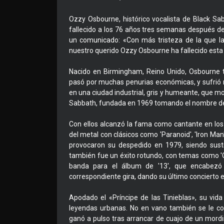
Ozzy Osbourne, histórico vocalista de Black Sab
fallecido a los 76 años tres semanas después de
un comunicado: «Con más tristeza de la que l
nuestro querido Ozzy Osbourne ha fallecido esta
Nacido en Birmingham, Reino Unido, Osbourne t
pasó por muchas penurias económicas, y sufrió r
en una ciudad industrial, gris y humeante, que mo
Sabbath, fundada en 1969 tomando el nombre de u
Con ellos alcanzó la fama como cantante en lo
del metal con clásicos como 'Paranoid', 'Iron Man'
provocaron su despedido en 1979, siendo susti
también fue un éxito rotundo, con temas como 'Cr
banda para el álbum de '13', que encabezó 
correspondiente gira, dando su último concierto 
Apodado el «Príncipe de las Tinieblas», su vi
leyendas urbanas. No en vano también se le c
ganó a pulso tras arrancar de cuajo de un mord