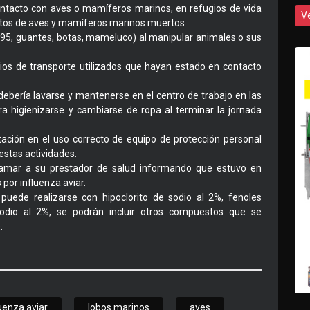
ntacto con aves o mamíferos marinos, en refugios de vida
V
restos de aves y mamíferos marinos muertos
 N95, guantes, botas, mameluco) al manipular animales o sus
os de transporte utilizados que hayan estado en contacto
 debería lavarse y mantenerse en el centro de trabajo en las
a higienizarse y cambiarse de ropa al terminar la jornada
ción en el uso correcto de equipo de protección personal
estas actividades.
 llamar a su prestador de salud informando que estuvo en
or influenza aviar.
puede realizarse con hipoclorito de sodio al 2%, fenoles
 sodio al 2%, se podrán incluir otros compuestos que se
.
luenza aviar
lobos marinos
aves