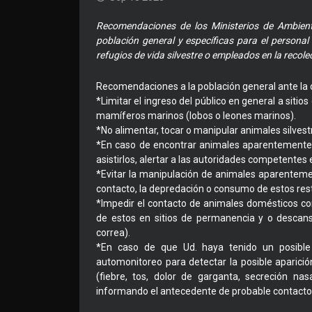
Recomendaciones de los Ministerios de Ambiente
población general y específicas para el persona
refugios de vida silvestre o empleados en la recol
Recomendaciones a la población general ante la d
*Limitar el ingreso del público en general a siti
mamíferos marinos (lobos o leones marinos).
*No alimentar, tocar o manipular animales silvest
*En caso de encontrar animales aparentemente 
asistirlos, alertar a las autoridades competentes 
*Evitar la manipulación de animales aparenteme
contacto, la depredación o consumo de estos res
*Impedir el contacto de animales domésticos con
de estos en sitios de permanencia y o descans
correa).
*En caso de que Ud. haya tenido un posible 
automonitoreo para detectar la posible aparició
(fiebre, tos, dolor de garganta, secreción na
informando el antecedente de probable contacto