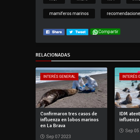
mamiferos marinos
recomendacion
Compartir
RELACIONADAS
INTERÉS GENERAL
INTERÉS 
Confirmaron tres casos de
IDM atent
influenza en lobos marinos
influenza
en La Brava
Sep 05
Sep 07 2023