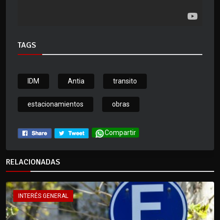
TAGS
IDM
Antia
transito
estacionamientos
obras
Compartir
RELACIONADAS
INTERÉS GENERAL