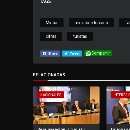
TAGS
Mintur
ministerio turismo
Ta
cifras
turistas
Compartir
RELACIONADAS
NACIONALES
INTERÉS 
Recuperación: Uruguay
Uruguay 