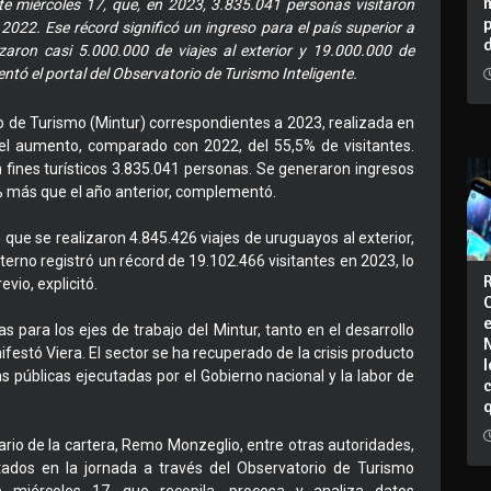
ste miércoles 17, que, en 2023, 3.835.041 personas visitaron
022. Ese récord significó un ingreso para el país superior a
zaron casi 5.000.000 de viajes al exterior y 19.000.000 de
entó el portal del Observatorio de Turismo Inteligente.
io de Turismo (Mintur) correspondientes a 2023, realizada en
 el aumento, comparado con 2022, del 55,5% de visitantes.
n fines turísticos 3.835.041 personas. Se generaron ingresos
1% más que el año anterior, complementó.
 que se realizaron 4.845.426 viajes de uruguayos al exterior,
erno registró un récord de 19.102.466 visitantes en 2023, lo
vio, explicitó.
 para los ejes de trabajo del Mintur, tanto en el desarrollo
festó Viera. El sector se ha recuperado de la crisis producto
I
as públicas ejecutadas por el Gobierno nacional y la labor de
rio de la cartera, Remo Monzeglio, entre otras autoridades,
ados en la jornada a través del Observatorio de Turismo