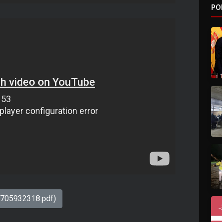
PO
1705932318.pdf)