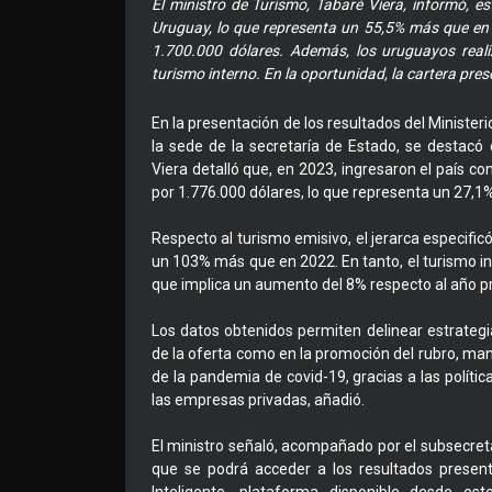
El ministro de Turismo, Tabaré Viera, informó, e
Uruguay, lo que representa un 55,5% más que en 2
1.700.000 dólares. Además, los uruguayos reali
turismo interno. En la oportunidad, la cartera pres
En la presentación de los resultados del Minister
la sede de la secretaría de Estado, se destacó
Viera detalló que, en 2023, ingresaron el país co
por 1.776.000 dólares, lo que representa un 27,
Respecto al turismo emisivo, el jerarca especificó
un 103% más que en 2022. En tanto, el turismo int
que implica un aumento del 8% respecto al año pre
Los datos obtenidos permiten delinear estrategias
de la oferta como en la promoción del rubro, mani
de la pandemia de covid-19, gracias a las polític
las empresas privadas, añadió.
El ministro señaló, acompañado por el subsecreta
que se podrá acceder a los resultados present