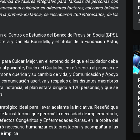
encia de talleres integrales para familias de personas con
pacitar al cuidador en diferentes factores, así como brindar
 la primera instancia, se inscribieron 260 interesados, de los
en el Centro de Estudios del Banco de Previsión Social (BPS),
era y Daniela Barindelli, y el titular de la Fundación Astur,
e para Cuidar Mejor, en el entendido de que el cuidador debe
al paciente; Duelo del Cuidador, en referencia al proceso de
ersona querida y su cambio de vida, y Comunicación y Apoyo
 comunicación asertiva y respaldo a los distintos miembros
ra instancia, el plan estará dirigido a 120 personas, y que se
s.
I
ratégico ideal para llevar adelante la iniciativa. Reseñó que
 la institución, que percibió la necesidad de implementarla,
Defectos Congénitos y Enfermedades Raras, en la órbita del
deró necesario humanizar esta prestación y acompañar a las
e implica.