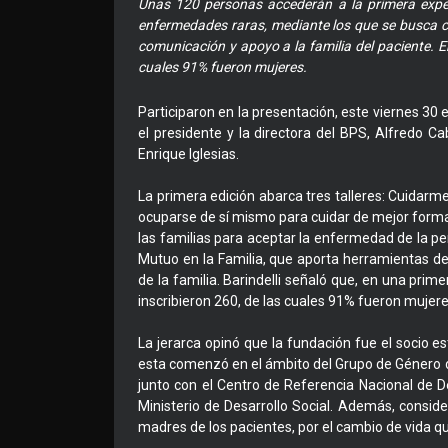
Unas 120 personas accederán a la primera experi
enfermedades raras, mediante los que se busca ca
comunicación y apoyo a la familia del paciente. En
cuales 91% fueron mujeres.
Participaron en la presentación, este viernes 30 
el presidente y la directora del BPS, Alfredo Cabr
Enrique Iglesias.
La primera edición abarca tres talleres: Cuidarm
ocuparse de sí mismo para cuidar de mejor forma 
las familias para aceptar la enfermedad de la p
Mutuo en la Familia, que aporta herramientas de
de la familia. Barindelli señaló que, en una prime
inscribieron 260, de las cuales 91% fueron mujere
La jerarca opinó que la fundación fue el socio est
esta comenzó en el ámbito del Grupo de Género de
junto con el Centro de Referencia Nacional de 
Ministerio de Desarrollo Social. Además, consi
madres de los pacientes, por el cambio de vida qu