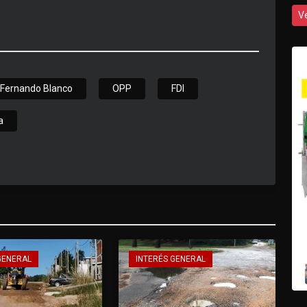
V
Fernando Blanco
OPP
FDI
a
GENERAL
INTERÉS GENERAL